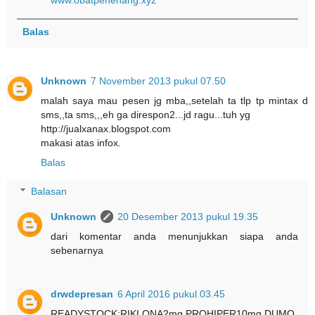
Balas
Unknown
7 November 2013 pukul 07.50
malah saya mau pesen jg mba,,setelah ta tlp tp mintax d
sms,,ta sms,,,eh ga direspon2...jd ragu...tuh yg
http://jualxanax.blogspot.com
makasi atas infox.
Balas
Balasan
Unknown
20 Desember 2013 pukul 19.35
dari komentar anda menunjukkan siapa anda
sebenarnya
drwdepresan
6 April 2016 pukul 03.45
READYSTOCK:RIKLONA2mg,PROHIPER10mg,DUMO