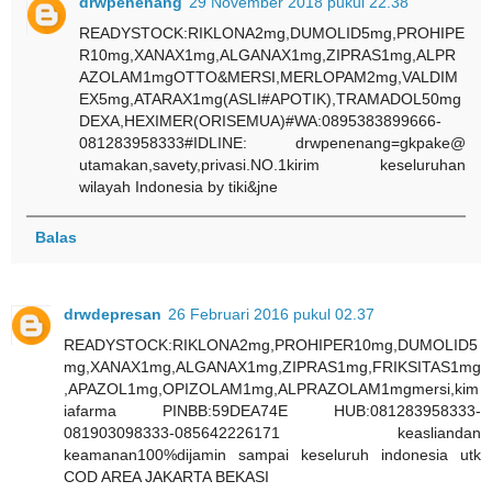
drwpenenang
29 November 2018 pukul 22.38
READYSTOCK:RIKLONA2mg,DUMOLID5mg,PROHIPE
R10mg,XANAX1mg,ALGANAX1mg,ZIPRAS1mg,ALPR
AZOLAM1mgOTTO&MERSI,MERLOPAM2mg,VALDIM
EX5mg,ATARAX1mg(ASLI#APOTIK),TRAMADOL50mg
DEXA,HEXIMER(ORISEMUA)#WA:0895383899666-
081283958333#IDLINE: drwpenenang=gkpake@
utamakan,savety,privasi.NO.1kirim keseluruhan
wilayah Indonesia by tiki&jne
Balas
drwdepresan
26 Februari 2016 pukul 02.37
READYSTOCK:RIKLONA2mg,PROHIPER10mg,DUMOLID5
mg,XANAX1mg,ALGANAX1mg,ZIPRAS1mg,FRIKSITAS1mg
,APAZOL1mg,OPIZOLAM1mg,ALPRAZOLAM1mgmersi,kim
iafarma PINBB:59DEA74E HUB:081283958333-
081903098333-085642226171 keasliandan
keamanan100%dijamin sampai keseluruh indonesia utk
COD AREA JAKARTA BEKASI