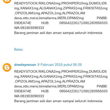
READYSTOCK:RIKLONA2mg,PROHIPER10mg,DUMOLID5
mg,XANAX1mg,ALGANAX1mg,ZIPRAS1mg,FRIKSITAS1mg
,OPIZOLAM1mg,APAZOL1mg,ALPRAZOLAM
dexa,otto,mersi,kimiafarma,MERLOPAM2mg PiNBB:
59DEA74E HUB: 085642226171/081283958333
WA:081903098333
Barang jaminan asli dan aman sampai seluruh indonesia
Balas
drwdepresan
8 Februari 2016 pukul 06.09
READYSTOCK:RIKLONA2mg,PROHIPER10mg,DUMOLID5
mg,XANAX1mg,ALGANAX1mg,ZIPRAS1mg,FRIKSITAS1mg
,OPIZOLAM1mg,APAZOL1mg,ALPRAZOLAM
dexa,otto,mersi,kimiafarma,MERLOPAM2mg PiNBB:
59DEA74E HUB: 085642226171/081283958333
WA:081903098333
Barang jaminan asli dan aman sampai seluruh indonesia