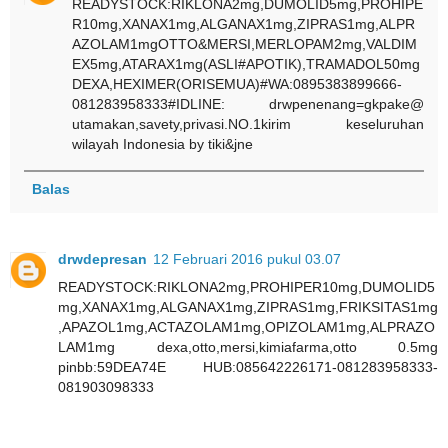
READYSTOCK:RIKLONA2mg,DUMOLID5mg,PROHIPE
R10mg,XANAX1mg,ALGANAX1mg,ZIPRAS1mg,ALPR
AZOLAM1mgOTTO&MERSI,MERLOPAM2mg,VALDIM
EX5mg,ATARAX1mg(ASLI#APOTIK),TRAMADOL50mg
DEXA,HEXIMER(ORISEMUA)#WA:0895383899666-
081283958333#IDLINE: drwpenenang=gkpake@
utamakan,savety,privasi.NO.1kirim keseluruhan
wilayah Indonesia by tiki&jne
Balas
drwdepresan
12 Februari 2016 pukul 03.07
READYSTOCK:RIKLONA2mg,PROHIPER10mg,DUMOLID5
mg,XANAX1mg,ALGANAX1mg,ZIPRAS1mg,FRIKSITAS1mg
,APAZOL1mg,ACTAZOLAM1mg,OPIZOLAM1mg,ALPRAZO
LAM1mg dexa,otto,mersi,kimiafarma,otto 0.5mg
pinbb:59DEA74E HUB:085642226171-081283958333-
081903098333