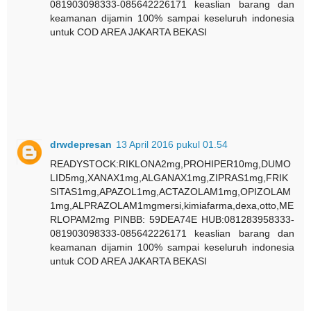
081903098333-085642226171 keaslian barang dan
keamanan dijamin 100% sampai keseluruh indonesia
untuk COD AREA JAKARTA BEKASI
drwdepresan
13 April 2016 pukul 01.54
READYSTOCK:RIKLONA2mg,PROHIPER10mg,DUMO
LID5mg,XANAX1mg,ALGANAX1mg,ZIPRAS1mg,FRIK
SITAS1mg,APAZOL1mg,ACTAZOLAM1mg,OPIZOLAM
1mg,ALPRAZOLAM1mgmersi,kimiafarma,dexa,otto,ME
RLOPAM2mg PINBB: 59DEA74E HUB:081283958333-
081903098333-085642226171 keaslian barang dan
keamanan dijamin 100% sampai keseluruh indonesia
untuk COD AREA JAKARTA BEKASI