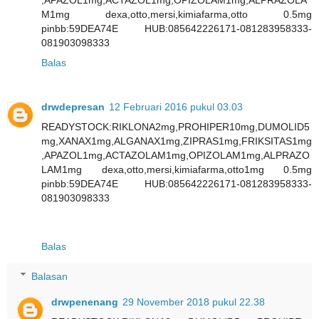
,APAZOL1mg,ACTAZOL1mg,OPIZOLAM1mg,ALPRAZOLA
M1mg dexa,otto,mersi,kimiafarma,otto 0.5mg
pinbb:59DEA74E HUB:085642226171-081283958333-
081903098333
Balas
drwdepresan
12 Februari 2016 pukul 03.03
READYSTOCK:RIKLONA2mg,PROHIPER10mg,DUMOLID5
mg,XANAX1mg,ALGANAX1mg,ZIPRAS1mg,FRIKSITAS1mg
,APAZOL1mg,ACTAZOLAM1mg,OPIZOLAM1mg,ALPRAZO
LAM1mg dexa,otto,mersi,kimiafarma,otto1mg 0.5mg
pinbb:59DEA74E HUB:085642226171-081283958333-
081903098333
Balas
Balasan
drwpenenang
29 November 2018 pukul 22.38