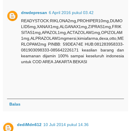
drwdepresan
6 April 2016 pukul 03.42
READYSTOCK:RIKLONA2mg,PROHIPER10mg,DUMO
LID5mg,XANAX1mg,ALGANAX1mg,ZIPRAS1mg,FRIK
SITAS1mg,APAZOL1mg,ACTAZOLAM1mg,OPIZOLAM
1mg,ALPRAZOLAM1mgmersi,kimiafarma,dexa,otto,ME
RLOPAM2mg PINBB: 59DEA74E HUB:081283958333-
081903098333-085642226171 keaslian barang dan
keamanan dijamin 100% sampai keseluruh indonesia
untuk COD AREA JAKARTA BEKASI
Balas
dediMdn612
10 Juli 2014 pukul 14.36