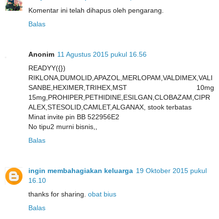
Komentar ini telah dihapus oleh pengarang.
Balas
Anonim
11 Agustus 2015 pukul 16.56
READYY({})
RIKLONA,DUMOLID,APAZOL,MERLOPAM,VALDIMEX,VALI
SANBE,HEXIMER,TRIHEX,MST 10mg
15mg,PROHIPER,PETHIDINE,ESILGAN,CLOBAZAM,CIPR
ALEX,STESOLID,CAMLET,ALGANAX, stook terbatas
Minat invite pin BB 522956E2
No tipu2 murni bisnis,,
Balas
ingin membahagiakan keluarga
19 Oktober 2015 pukul
16.10
thanks for sharing.
obat bius
Balas