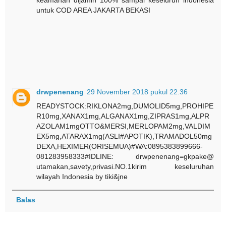
keamanan dijamin 100% sampai keseluruh indonesia
untuk COD AREA JAKARTA BEKASI
drwpenenang
29 November 2018 pukul 22.36
READYSTOCK:RIKLONA2mg,DUMOLID5mg,PROHIPE
R10mg,XANAX1mg,ALGANAX1mg,ZIPRAS1mg,ALPR
AZOLAM1mgOTTO&MERSI,MERLOPAM2mg,VALDIM
EX5mg,ATARAX1mg(ASLI#APOTIK),TRAMADOL50mg
DEXA,HEXIMER(ORISEMUA)#WA:0895383899666-
081283958333#IDLINE: drwpenenang=gkpake@
utamakan,savety,privasi.NO.1kirim keseluruhan
wilayah Indonesia by tiki&jne
Balas