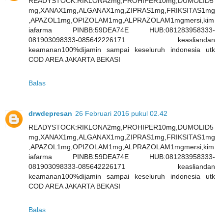
READYSTOCK:RIKLONA2mg,PROHIPER10mg,DUMOLID5
mg,XANAX1mg,ALGANAX1mg,ZIPRAS1mg,FRIKSITAS1mg
,APAZOL1mg,OPIZOLAM1mg,ALPRAZOLAM1mgmersi,kim
iafarma PINBB:59DEA74E HUB:081283958333-
081903098333-085642226171 keasliandan
keamanan100%dijamin sampai keseluruh indonesia utk
COD AREA JAKARTA BEKASI
Balas
drwdepresan
26 Februari 2016 pukul 02.42
READYSTOCK:RIKLONA2mg,PROHIPER10mg,DUMOLID5
mg,XANAX1mg,ALGANAX1mg,ZIPRAS1mg,FRIKSITAS1mg
,APAZOL1mg,OPIZOLAM1mg,ALPRAZOLAM1mgmersi,kim
iafarma PINBB:59DEA74E HUB:081283958333-
081903098333-085642226171 keasliandan
keamanan100%dijamin sampai keseluruh indonesia utk
COD AREA JAKARTA BEKASI
Balas