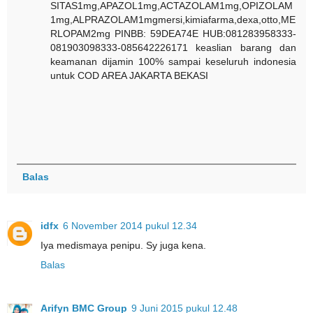
SITAS1mg,APAZOL1mg,ACTAZOLAM1mg,OPIZOLAM
1mg,ALPRAZOLAM1mgmersi,kimiafarma,dexa,otto,ME
RLOPAM2mg PINBB: 59DEA74E HUB:081283958333-
081903098333-085642226171 keaslian barang dan
keamanan dijamin 100% sampai keseluruh indonesia
untuk COD AREA JAKARTA BEKASI
Balas
idfx
6 November 2014 pukul 12.34
Iya medismaya penipu. Sy juga kena.
Balas
Arifyn BMC Group
9 Juni 2015 pukul 12.48