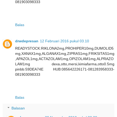
081903098333
Balas
drwdepresan
12 Februari 2016 pukul 03.10
READYSTOCK:RIKLONA2mg,PROHIPER10mg,DUMOLID5
mg,XANAX1mg,ALGANAX1mg,ZIPRAS1mg,FRIKSITAS1mg
,APAZOL1mg,ACTAZOLAM1mg,OPIZOLAM1mg,ALPRAZO
LAM1mg dexa,otto,mersi,kimiafarma,otto0.5mg
pinbb:59DEA74E HUB:085642226171-081283958333-
081903098333
Balas
Balasan