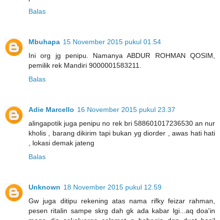
Balas
Mbuhapa
15 November 2015 pukul 01.54
Ini org jg penipu. Namanya ABDUR ROHMAN QOSIM,
pemilik rek Mandiri 9000001583211.
Balas
Adie Marcello
16 November 2015 pukul 23.37
alingapotik juga penipu no rek bri 588601017236530 an nur
kholis , barang dikirim tapi bukan yg diorder , awas hati hati
, lokasi demak jateng
Balas
Unknown
18 November 2015 pukul 12.59
Gw juga ditipu rekening atas nama rifky feizar rahman,
pesen ritalin sampe skrg dah gk ada kabar lgi...aq doa'in