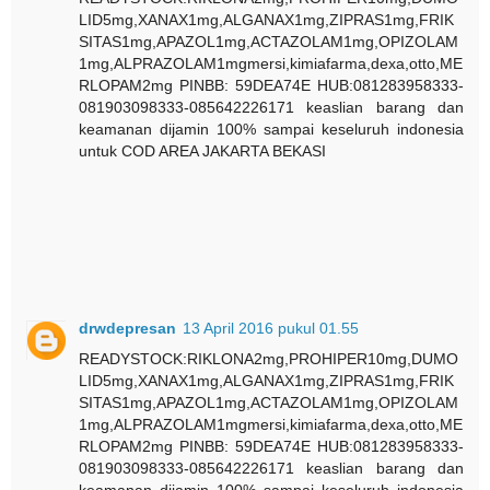
LID5mg,XANAX1mg,ALGANAX1mg,ZIPRAS1mg,FRIK
SITAS1mg,APAZOL1mg,ACTAZOLAM1mg,OPIZOLAM
1mg,ALPRAZOLAM1mgmersi,kimiafarma,dexa,otto,ME
RLOPAM2mg PINBB: 59DEA74E HUB:081283958333-
081903098333-085642226171 keaslian barang dan
keamanan dijamin 100% sampai keseluruh indonesia
untuk COD AREA JAKARTA BEKASI
drwdepresan
13 April 2016 pukul 01.55
READYSTOCK:RIKLONA2mg,PROHIPER10mg,DUMO
LID5mg,XANAX1mg,ALGANAX1mg,ZIPRAS1mg,FRIK
SITAS1mg,APAZOL1mg,ACTAZOLAM1mg,OPIZOLAM
1mg,ALPRAZOLAM1mgmersi,kimiafarma,dexa,otto,ME
RLOPAM2mg PINBB: 59DEA74E HUB:081283958333-
081903098333-085642226171 keaslian barang dan