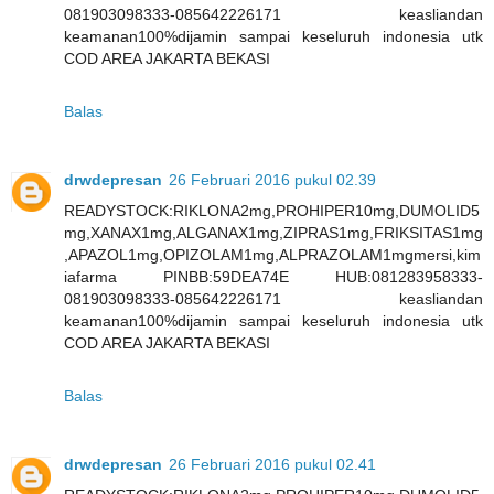
081903098333-085642226171 keasliandan
keamanan100%dijamin sampai keseluruh indonesia utk
COD AREA JAKARTA BEKASI
Balas
drwdepresan
26 Februari 2016 pukul 02.39
READYSTOCK:RIKLONA2mg,PROHIPER10mg,DUMOLID5
mg,XANAX1mg,ALGANAX1mg,ZIPRAS1mg,FRIKSITAS1mg
,APAZOL1mg,OPIZOLAM1mg,ALPRAZOLAM1mgmersi,kim
iafarma PINBB:59DEA74E HUB:081283958333-
081903098333-085642226171 keasliandan
keamanan100%dijamin sampai keseluruh indonesia utk
COD AREA JAKARTA BEKASI
Balas
drwdepresan
26 Februari 2016 pukul 02.41