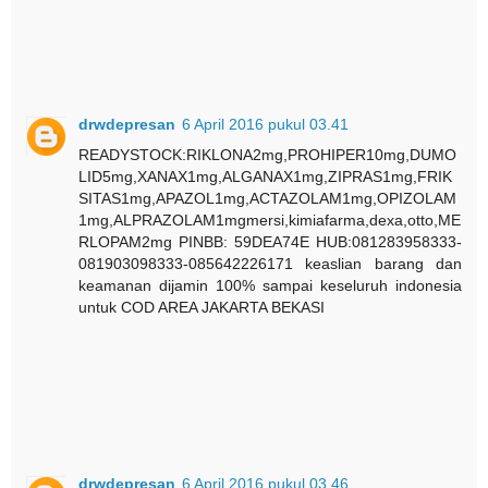
drwdepresan
6 April 2016 pukul 03.41
READYSTOCK:RIKLONA2mg,PROHIPER10mg,DUMO
LID5mg,XANAX1mg,ALGANAX1mg,ZIPRAS1mg,FRIK
SITAS1mg,APAZOL1mg,ACTAZOLAM1mg,OPIZOLAM
1mg,ALPRAZOLAM1mgmersi,kimiafarma,dexa,otto,ME
RLOPAM2mg PINBB: 59DEA74E HUB:081283958333-
081903098333-085642226171 keaslian barang dan
keamanan dijamin 100% sampai keseluruh indonesia
untuk COD AREA JAKARTA BEKASI
drwdepresan
6 April 2016 pukul 03.46