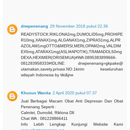
drwpenenang
29 November 2018 pukul 22.36
READYSTOCK:RIKLONA2mg,DUMOLID5mg,PROHIPE
R10mg,XANAX1mg,ALGANAX1mg,ZIPRAS1mg,ALPR
AZOLAM1mgOTTO&MERSI,MERLOPAM2mg,VALDIM
EX5mg,ATARAX1mg(ASLI#APOTIK),TRAMADOL50mg
DEXA,HEXIMER(ORISEMUA)#WA:0895383899666-
081283958333#IDLINE: drwpenenang=gkpake@
utamakan,savety,privasi.NO.1kirim keseluruhan
wilayah Indonesia by tiki&jne
Khusus Wanita
2 April 2020 pukul 07.37
Jual Berbagai Macam Obat Anti Depresan Dan Obat
Penenang Seperti :
Calmlet, Dumolid, Riklona Dll.
Chat WA : 081228866411
Info Lebih Lengkap Kunjungi Website Kami
www.obatpenenang.xyz