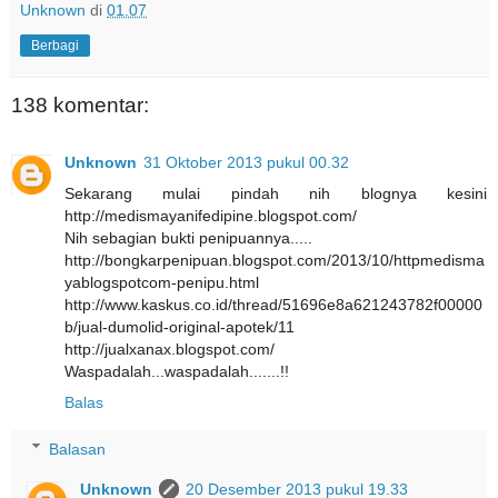
Unknown
di
01.07
Berbagi
138 komentar:
Unknown
31 Oktober 2013 pukul 00.32
Sekarang mulai pindah nih blognya kesini
http://medismayanifedipine.blogspot.com/
Nih sebagian bukti penipuannya.....
http://bongkarpenipuan.blogspot.com/2013/10/httpmedisma
yablogspotcom-penipu.html
http://www.kaskus.co.id/thread/51696e8a621243782f00000
b/jual-dumolid-original-apotek/11
http://jualxanax.blogspot.com/
Waspadalah...waspadalah.......!!
Balas
Balasan
Unknown
20 Desember 2013 pukul 19.33