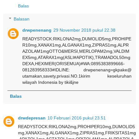
Balas
Balasan
drwpenenang
29 November 2018 pukul 22.38
READYSTOCK:RIKLONA2mg,DUMOLID5mg,PROHIPE
R10mg,XANAX1mg,ALGANAX1mg,ZIPRAS1mg,ALPR
AZOLAM1mgOTTO&MERSI,MERLOPAM2mg,VALDIM
EX5mg,ATARAX1mg(ASLI#APOTIK),TRAMADOL50mg
DEXA,HEXIMER(ORISEMUA)#WA:0895383899666-
081283958333#IDLINE: drwpenenang=gkpake@
utamakan,savety,privasi.NO.1kirim keseluruhan
wilayah Indonesia by tiki&jne
Balas
drwdepresan
10 Februari 2016 pukul 23.51
READYSTOCK:RIKLONA2mg,PROHIPER10mg,DUMOLID5
mg,XANAX1mg,ALGANAX1mg,ZIPRAS1mg,FRIKSITAS1mg