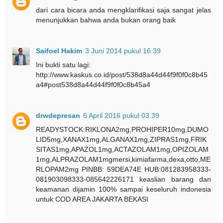
dari cara bicara anda mengklarifikasi saja sangat jelas
menunjukkan bahwa anda bukan orang baik
Saifoel Hakim
3 Juni 2014 pukul 16.39
Ini bukti satu lagi:
http://www.kaskus.co.id/post/538d8a44d44f9f0f0c8b45
a4#post538d8a44d44f9f0f0c8b45a4
drwdepresan
6 April 2016 pukul 03.39
READYSTOCK:RIKLONA2mg,PROHIPER10mg,DUMO
LID5mg,XANAX1mg,ALGANAX1mg,ZIPRAS1mg,FRIK
SITAS1mg,APAZOL1mg,ACTAZOLAM1mg,OPIZOLAM
1mg,ALPRAZOLAM1mgmersi,kimiafarma,dexa,otto,ME
RLOPAM2mg PINBB: 59DEA74E HUB:081283958333-
081903098333-085642226171 keaslian barang dan
keamanan dijamin 100% sampai keseluruh indonesia
untuk COD AREA JAKARTA BEKASI