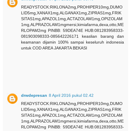
READYSTOCK:RIKLONA2mg,PROHIPER10mg,DUMO
LID5mg,XANAX1mg,ALGANAX1mg,ZIPRAS1mg,FRIK
SITAS1mg,APAZOL1mg,ACTAZOLAM1mg,OPIZOLAM
1mg,ALPRAZOLAM1mgmersi,kimiafarma,dexa,otto,ME
RLOPAM2mg PINBB: 59DEA74E HUB:081283958333-
081903098333-085642226171 keaslian barang dan
keamanan dijamin 100% sampai keseluruh indonesia
untuk COD AREA JAKARTA BEKASI
drwdepresan
8 April 2016 pukul 02.42
READYSTOCK:RIKLONA2mg,PROHIPER10mg,DUMO
LID5mg,XANAX1mg,ALGANAX1mg,ZIPRAS1mg,FRIK
SITAS1mg,APAZOL1mg,ACTAZOLAM1mg,OPIZOLAM
1mg,ALPRAZOLAM1mgmersi,kimiafarma,dexa,otto,ME
RLOPAM2mg PINBB: 59DEA74E HUB:081283958333-