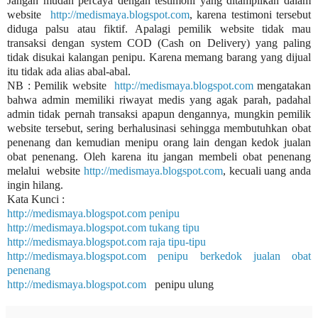
Jangan mudah percaya dengan testimoni yang ditampilkan dalam
website
http://medismaya.blogspot.com
, karena testimoni tersebut
diduga palsu atau fiktif. Apalagi pemilik website tidak mau
transaksi dengan system COD (Cash on Delivery) yang paling
tidak disukai kalangan penipu. Karena memang barang yang dijual
itu tidak ada alias abal-abal.
NB : Pemilik website
http://medismaya.blogspot.com
mengatakan
bahwa admin memiliki riwayat medis yang agak parah, padahal
admin tidak pernah transaksi apapun dengannya, mungkin pemilik
website tersebut, sering berhalusinasi sehingga membutuhkan obat
penenang dan kemudian menipu orang lain dengan kedok jualan
obat penenang. Oleh karena itu jangan membeli obat penenang
melalui website
http://medismaya.blogspot.com
, kecuali uang anda
ingin hilang.
Kata Kunci :
http://medismaya.blogspot.com penipu
http://medismaya.blogspot.com tukang tipu
http://medismaya.blogspot.com raja tipu-tipu
http://medismaya.blogspot.com penipu berkedok jualan obat
penenang
http://medismaya.blogspot.com
penipu ulung