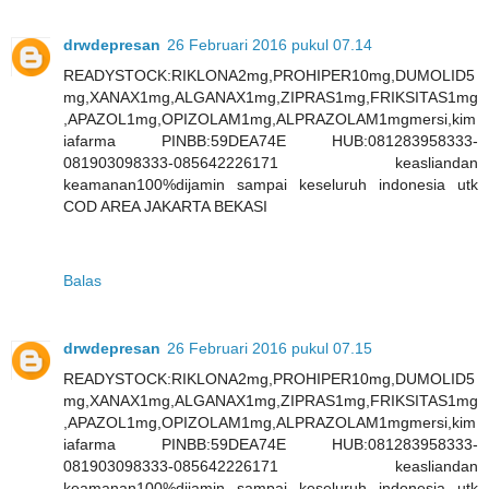
drwdepresan
26 Februari 2016 pukul 07.14
READYSTOCK:RIKLONA2mg,PROHIPER10mg,DUMOLID5
mg,XANAX1mg,ALGANAX1mg,ZIPRAS1mg,FRIKSITAS1mg
,APAZOL1mg,OPIZOLAM1mg,ALPRAZOLAM1mgmersi,kim
iafarma PINBB:59DEA74E HUB:081283958333-
081903098333-085642226171 keasliandan
keamanan100%dijamin sampai keseluruh indonesia utk
COD AREA JAKARTA BEKASI
Balas
drwdepresan
26 Februari 2016 pukul 07.15
READYSTOCK:RIKLONA2mg,PROHIPER10mg,DUMOLID5
mg,XANAX1mg,ALGANAX1mg,ZIPRAS1mg,FRIKSITAS1mg
,APAZOL1mg,OPIZOLAM1mg,ALPRAZOLAM1mgmersi,kim
iafarma PINBB:59DEA74E HUB:081283958333-
081903098333-085642226171 keasliandan
keamanan100%dijamin sampai keseluruh indonesia utk