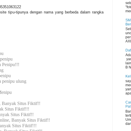
seb
085351063122
"fo
men
site tipu-tipunya dengan nama yang berbeda dalam rangka
SM
Ber
Set
un
pe
AXI
Daf
pu
Ada
 penipu
yan
lai
 Penipu!!!
B N
ng
penipu
Kel
 penipu ulung
say
men
yan
Menipu
apa
Car
 Banyak Situs Fiktif!!
Pal
 Situs Fiktif!!!
Ban
yak Situs Fiktif!!
ter
Umu
line, Banyak Situs Fiktif!!
dan
nyak Situs Fiktif!!!