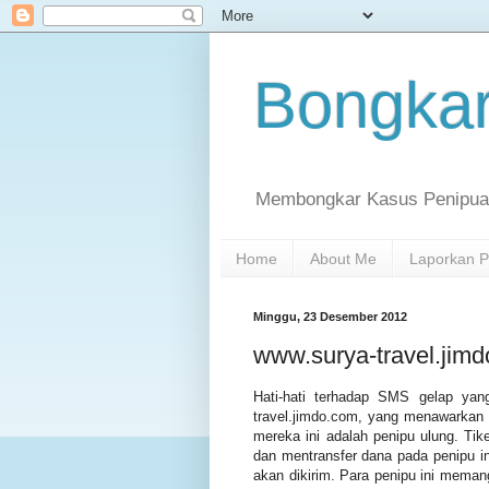
Bongkar
Membongkar Kasus Penipua
Home
About Me
Laporkan P
Minggu, 23 Desember 2012
www.surya-travel.jim
Hati-hati terhadap SMS gelap ya
travel.jimdo.com, yang menawarkan 
mereka ini adalah penipu ulung. Tike
dan mentransfer dana pada penipu i
akan dikirim. Para penipu ini meman