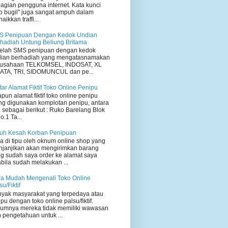
agian pengguna internet. Kata kunci
to bugil" juga sangat ampuh dalam
aikkan traffi...
S Penipuan Dengan Kedok Undian
hadiah Untung Beliung Britama
elah SMS penipuan dengan kedok
dian berhadiah yang mengatasnamakan
rusahaan TELKOMSEL, INDOSAT, XL
ATA, TRI, SIDOMUNCUL dan pe...
tar Alamat Fiktif Toko Online Penipu
pun alamat fiktif toko online penipu
g digunakan komplotan penipu, antara
n sebagai berikut : Ruko Barelang Blok
o.1 Ta...
uh Kesah Korban Penipuan
a di tipu oleh oknum online shop yang
janjikan akan mengirimkan barang
g sudah saya order ke alamat saya
bila sudah melakukan ...
a Mudah Mengenali Toko Online
su/Fiktif
yak masyarakat yang terpedaya atau
tipu dengan toko online palsu/fiktif.
mnya mereka tidak memiliki wawasan
 pengetahuan untuk ...