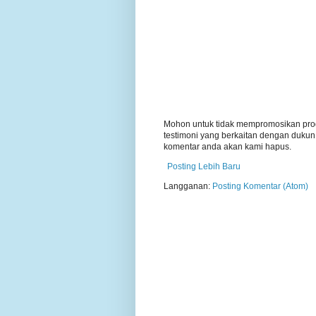
Mohon untuk tidak mempromosikan prod
testimoni yang berkaitan dengan dukun 
komentar anda akan kami hapus.
Posting Lebih Baru
Langganan:
Posting Komentar (Atom)