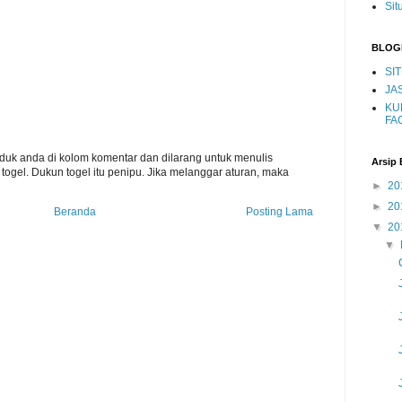
Sit
BLOG
SI
JA
KU
FA
uk anda di kolom komentar dan dilarang untuk menulis
Arsip 
togel. Dukun togel itu penipu. Jika melanggar aturan, maka
►
20
►
20
Beranda
Posting Lama
▼
20
▼