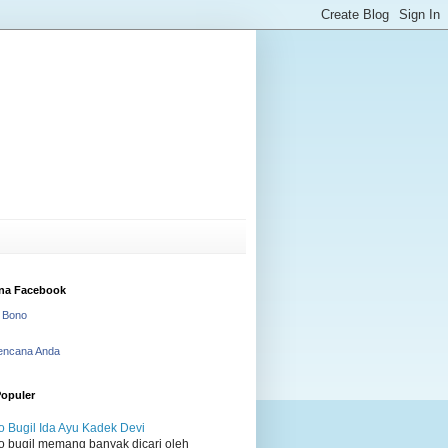
na Facebook
 Bono
encana Anda
Populer
o Bugil Ida Ayu Kadek Devi
o bugil memang banyak dicari oleh