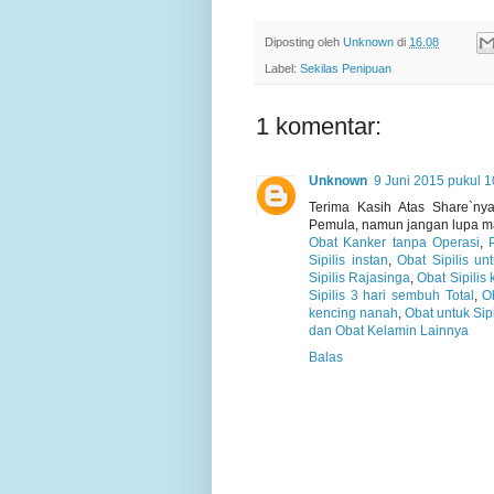
Diposting oleh
Unknown
di
16.08
Label:
Sekilas Penipuan
1 komentar:
Unknown
9 Juni 2015 pukul 1
Terima Kasih Atas Share`nya
Pemula, namun jangan lupa mam
Obat Kanker tanpa Operasi
,
Sipilis instan
,
Obat Sipilis un
Sipilis Rajasinga
,
Obat Sipilis
Sipilis 3 hari sembuh Total
,
O
kencing nanah
,
Obat untuk Sipi
dan Obat Kelamin Lainnya
Balas